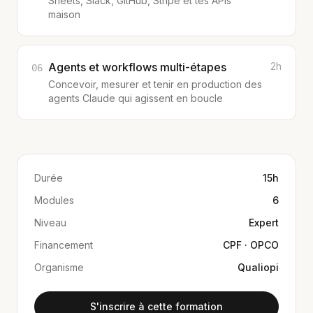
Sheets, Slack, GitHub, Stripe et tes APIs
maison
Agents et workflows multi-étapes
2h
06
Concevoir, mesurer et tenir en production des
agents Claude qui agissent en boucle
Durée
15h
Modules
6
Niveau
Expert
Financement
CPF · OPCO
Organisme
Qualiopi
S'inscrire à cette formation